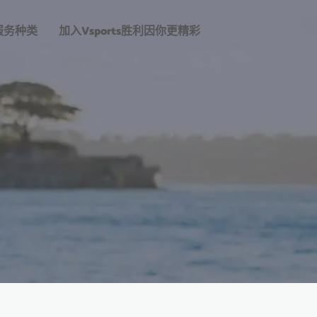
服务种类
加入
Vsports胜利因你更精彩