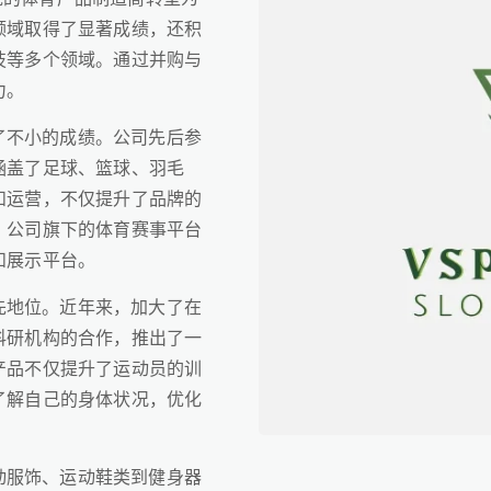
领域取得了显著成绩，还积
技等多个领域。通过并购与
力。
了不小的成绩。公司先后参
涵盖了足球、篮球、羽毛
和运营，不仅提升了品牌的
。公司旗下的体育赛事平台
和展示平台。
先地位。近年来，加大了在
科研机构的合作，推出了一
产品不仅提升了运动员的训
了解自己的身体状况，优化
动服饰、运动鞋类到健身器