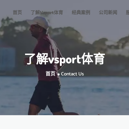
首页
了解
Vsport体育
经典案例
公司新闻
了解
vsport体育
首页
Contact Us