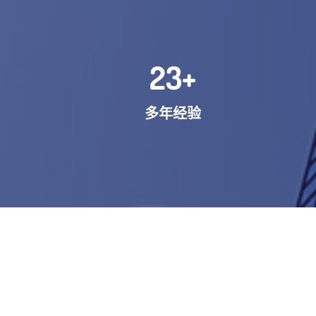
23
+
多年经验